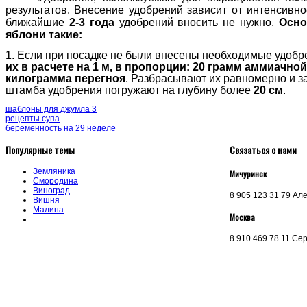
результатов. Внесение удобрений зависит от интенсивн
ближайшие
2-3 года
удобрений вносить не нужно.
Осно
яблони такие:
1.
Если при посадке не были внесены необходимые удобрен
их в расчете на 1 м, в пропорции: 20 грамм аммиачно
килограмма перегноя
. Разбрасывают их равномерно и з
штамба удобрения погружают на глубину более
20 см
.
шаблоны для джумла 3
рецепты супа
беременность на 29 неделе
Популярные темы
Связаться с нами
Земляника
Мичуринск
Смородина
Виноград
8 905 123 31 79 Ал
Вишня
Малина
Москва
8 910 469 78 11 Се