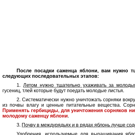
После посадки саженца яблони, вам нужно тщ
следующих последовательных этапов:
1.
Летом нужно тщательно ухаживать за молоды
гусениц, тлей которые будут поедать молодые листья.
2.
Систематически нужно уничтожать сорняки вокру
из почвы влагу и ценные питательные вещества.
Сорня
Применять гербициды, для уничтожения сорняков ни 
молодому саженцу яблони
.
3.
Почву в междурядьях и в рядах яблонь лучше со
Удобрения, используемые для выращивания ябл