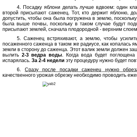
4. Посадку яблони делать лучше вдвоем: один кла
второй присыпают саженец. Тот, кто держит яблоню, д
допустить, чтобы она была погружена в землю, поскольку
была выше почвы, поскольку в таком случае будут под
присыпают землей, сначала плодородной - верхним слоем
5. Саженец встряхивают, а землю, чтобы усилить
посаженного саженца в таком же радиусе, как копалась 
земли в сторону до саженца. Этот валик земли должен з
вылить
2-3 ведра воды
. Когда вода будет поглощена
испарялась.
За 2-4 недели
эту процедуру нужно будет пов
6.
Сразу после посадки саженец нужно обрез
качественного урожая обрезку необходимо проводить еже