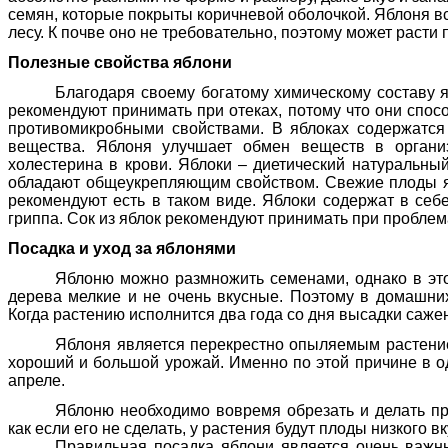
семян, которые покрыты коричневой оболочкой. Яблоня вст
лесу. К почве оно не требовательно, поэтому может расти 
Полезные свойства яблони
Благодаря своему богатому химическому составу 
рекомендуют принимать при отеках, потому что они спо
противомикробными свойствами. В яблоках содержатся
вещества. Яблоня улучшает обмен веществ в органи
холестерина в крови. Яблоки – диетический натуральный
обладают общеукрепляющим свойством. Свежие плоды я
рекомендуют есть в таком виде. Яблоки содержат в себ
гриппа
. Сок из яблок рекомендуют принимать при проблем
Посадка и уход за яблонями
Яблоню можно размножить семенами, однако в это
дерева мелкие и не очень вкусные. Поэтому в домашних
Когда растению исполнится два года со дня высадки сажен
Яблоня является перекрестно опыляемым растение
хороший и большой урожай. Именно по этой причине в о
апреле.
Яблоню необходимо вовремя обрезать и делать пр
как если его не сделать, у растения будут плоды низкого 
Правильная посадка яблони является очень важ